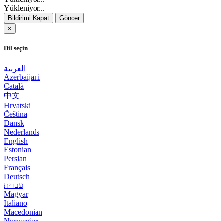
Yükleniyor...
Bildirimi Kapat
Gönder
×
Dil seçin
العربية
Azerbaijani
Català
中文
Hrvatski
Čeština
Dansk
Nederlands
English
Estonian
Persian
Français
Deutsch
עברית
Magyar
Italiano
Macedonian
Norwegian