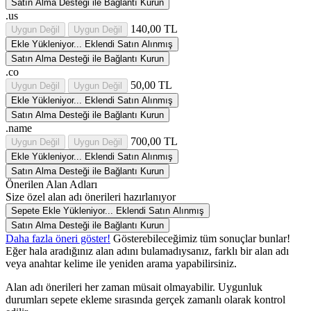
Satın Alma Desteği ile Bağlantı Kurun
.us
140,00 TL
Uygun Değil
Uygun Değil
Ekle
Yükleniyor...
Eklendi
Satın Alınmış
Satın Alma Desteği ile Bağlantı Kurun
.co
50,00 TL
Uygun Değil
Uygun Değil
Ekle
Yükleniyor...
Eklendi
Satın Alınmış
Satın Alma Desteği ile Bağlantı Kurun
.name
700,00 TL
Uygun Değil
Uygun Değil
Ekle
Yükleniyor...
Eklendi
Satın Alınmış
Satın Alma Desteği ile Bağlantı Kurun
Önerilen Alan Adları
Size özel alan adı önerileri hazırlanıyor
Sepete Ekle
Yükleniyor...
Eklendi
Satın Alınmış
Satın Alma Desteği ile Bağlantı Kurun
Daha fazla öneri göster!
Gösterebileceğimiz tüm sonuçlar bunlar!
Eğer hala aradığınız alan adını bulamadıysanız, farklı bir alan adı
veya anahtar kelime ile yeniden arama yapabilirsiniz.
Alan adı önerileri her zaman müsait olmayabilir. Uygunluk
durumları sepete ekleme sırasında gerçek zamanlı olarak kontrol