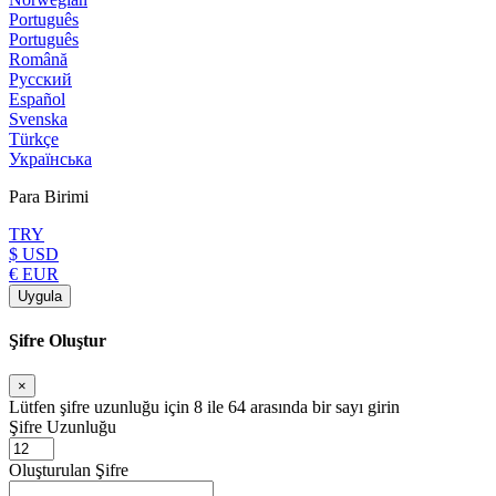
Português
Português
Română
Русский
Español
Svenska
Türkçe
Українська
Para Birimi
TRY
$ USD
€ EUR
Uygula
Şifre Oluştur
×
Lütfen şifre uzunluğu için 8 ile 64 arasında bir sayı girin
Şifre Uzunluğu
Oluşturulan Şifre