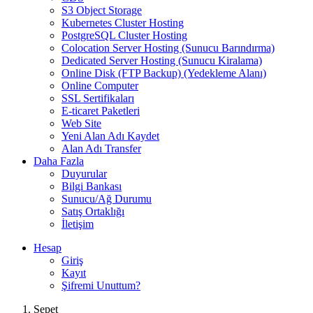
S3 Object Storage
Kubernetes Cluster Hosting
PostgreSQL Cluster Hosting
Colocation Server Hosting (Sunucu Barındırma)
Dedicated Server Hosting (Sunucu Kiralama)
Online Disk (FTP Backup) (Yedekleme Alanı)
Online Computer
SSL Sertifikaları
E-ticaret Paketleri
Web Site
Yeni Alan Adı Kaydet
Alan Adı Transfer
Daha Fazla
Duyurular
Bilgi Bankası
Sunucu/Ağ Durumu
Satış Ortaklığı
İletişim
Hesap
Giriş
Kayıt
Şifremi Unuttum?
Sepet